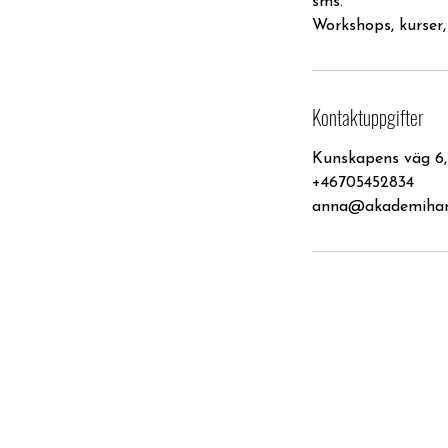
sms.
Workshops, kurser,
Kontaktuppgifter
Kunskapens väg 6,
+46705452834
anna@akademihar