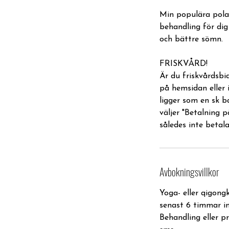
Min populära pola
behandling för di
och bättre sömn.
FRISKVÅRD!
Är du friskvårdsbi
på hemsidan eller
ligger som en sk b
väljer "Betalning p
således inte betal
Avbokningsvillkor
Yoga- eller qigong
senast 6 timmar i
Behandling eller p