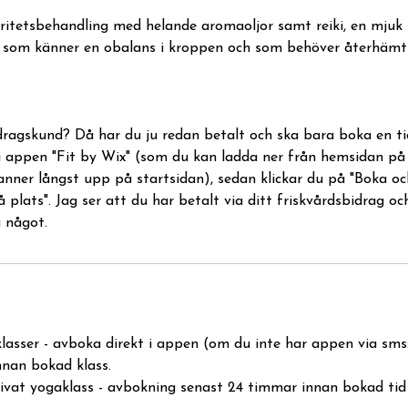
ritetsbehandling med helande aromaoljor samt reiki, en mjuk 
g som känner en obalans i kroppen och som behöver återhämtn
dragskund? Då har du ju redan betalt och ska bara boka en tid
 i appen "Fit by Wix" (som du kan ladda ner från hemsidan på
anner långst upp på startsidan), sedan klickar du på "Boka oc
å plats". Jag ser att du har betalt via ditt friskvårdsbidrag o
a något.
klasser - avboka direkt i appen (om du inte har appen via sms
nnan bokad klass.
rivat yogaklass - avbokning senast 24 timmar innan bokad tid 