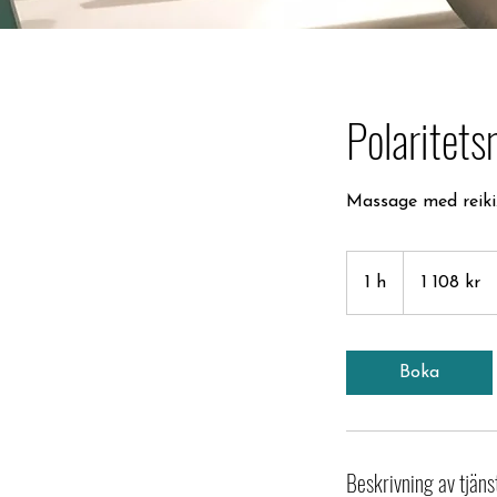
Polaritets
Massage med reiki
1 108
svenska
1 h
1
1 108 kr
kronor
Boka
Beskrivning av tjäns