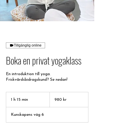
Tillgänglig online
Boka en privat yogaklass
En introduktion till yoga.
Friskvårdsbidragskund? Se nedan!
980
svenska
1 h 15 min
1
980 kr
kronor
1
5
Kunskapens väg 6
m
i
n