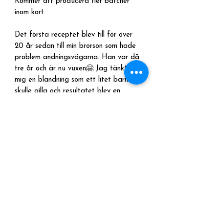
Kommer att producera fler batcher
inom kort.
Det första receptet blev till för över
20 år sedan till min brorson som hade
problem andningsvägarna. Han var då
tre år och är nu vuxen🤗 Jag tänkte
mig en blandning som ett litet barn
skulle gilla och resultatet blev en
blandning som påminner om mintkola😋
Den oljan är många av mina kunders
favorit och så även min❤️
Men recepten har blivit fler och nu har
familjen fem olika dofter med olika
egenskaper. Det de alla har
gemensamt är att de är lugnande för
sinnet för ett mer harmoniskt liv. Min
och kundernas nya favorit är YinYang
som bland annat innehåller rosmarin