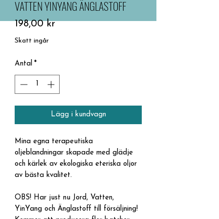
VATTEN YINYANG ÄNGLASTOFF
Pris
198,00 kr
Skatt ingår
Antal
*
Lägg i kundvagn
Mina egna terapeutiska
oljeblandningar skapade med glädje
och kärlek av ekologiska eteriska oljor
av bästa kvalitet.
OBS! Har just nu Jord, Vatten,
YinYang och Änglastoff till försäljning!