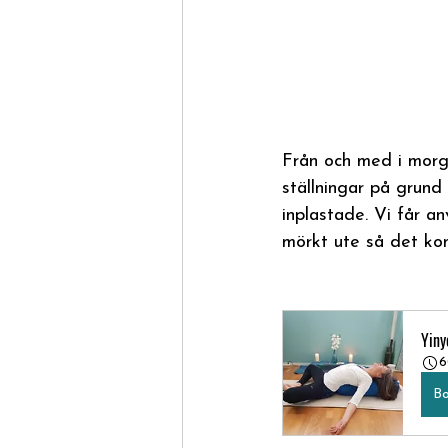
Från och med i morgo
ställningar på grund
inplastade. Vi får an
mörkt ute så det ko
Yiny
6
Bo