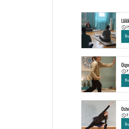
Lååå
1
Bo
Qigo
7
Bo
Oste
7
Bo