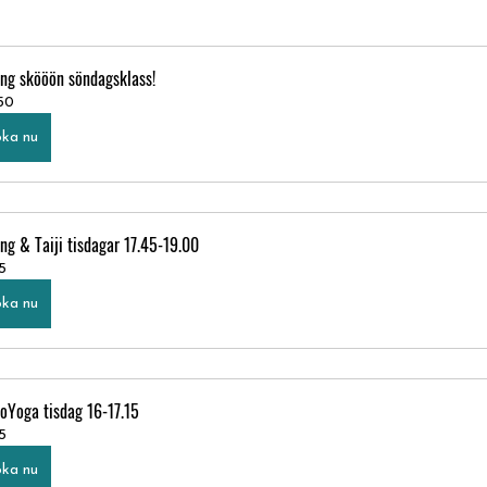
ng skööön söndagsklass!
50
ka nu
ng & Taiji tisdagar 17.45-19.00
5
ka nu
oYoga tisdag 16-17.15
5
ka nu