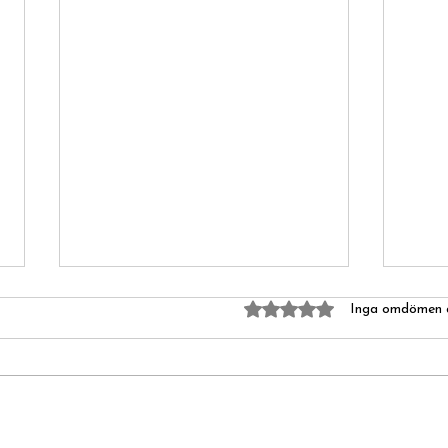
Betygsatt till 0 av 5 stjär
Inga omdömen 
Bolstret - yinyogins bästa vän!
Nyhets