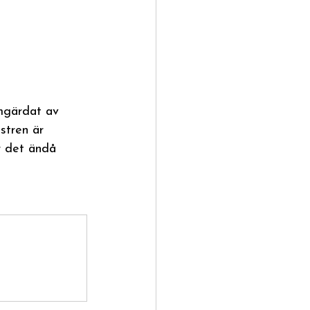
omgärdat av 
stren är 
är det ändå 