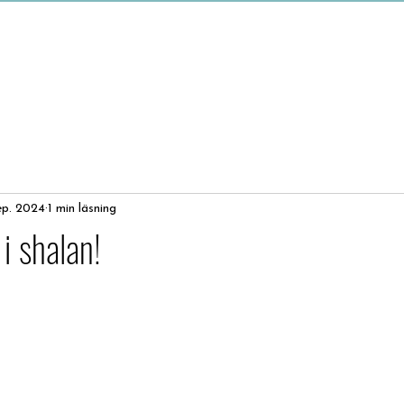
ep. 2024
1 min läsning
 i shalan!
av 5 stjärnor.