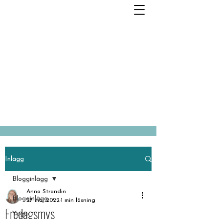
Inlägg
Blogginlägg
Anna Strandin
Blogginlägg
27 maj 2022
1 min läsning
Fredagsmys
Yoga