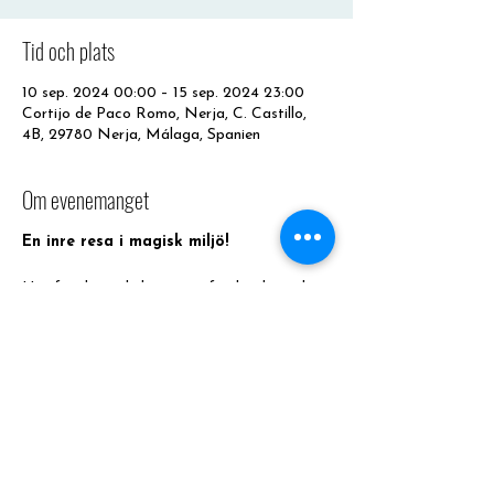
Tid och plats
10 sep. 2024 00:00 – 15 sep. 2024 23:00
Cortijo de Paco Romo, Nerja, C. Castillo,
4B, 29780 Nerja, Málaga, Spanien
Om evenemanget
En inre resa i magisk miljö!
​Här får du möjlighet att utforska dig själv,
främja ditt inre ledarskap och börja ta små
medvetna steg mot ditt optimala välmående
och det du längtar efter!
Omgiven av den vackra naturen, den lugna
atmosfären längs Costa del Sol erbjuder vi
en fristad där du kan komma i kontakt med
ditt inre, lära känna dig själv på djupet och
hitta nycklar till att leda dig själv mer