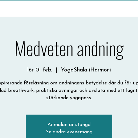
Medveten andning
lör 01 feb.
  |  
YogaShala iHarmoni
spirerande föreläsning om andningens betydelse där du får u
dad breathwork, praktiska övningar och avsluta med ett lugnt
stärkande yogapass.
Anmälan är stängd
Se andra evenemang