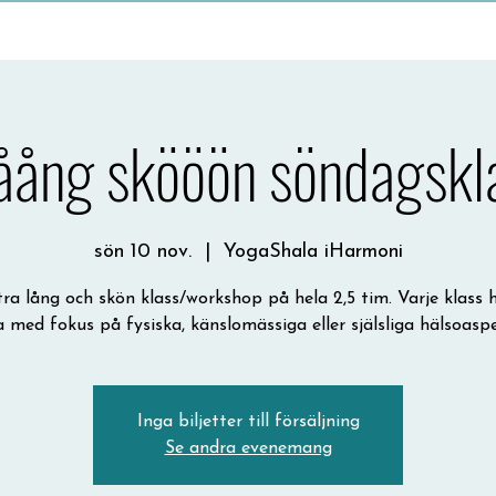
åång skööön söndagskl
sön 10 nov.
  |  
YogaShala iHarmoni
ra lång och skön klass/workshop på hela 2,5 tim. Varje klass 
 med fokus på fysiska, känslomässiga eller själsliga hälsoaspe
Inga biljetter till försäljning
Se andra evenemang