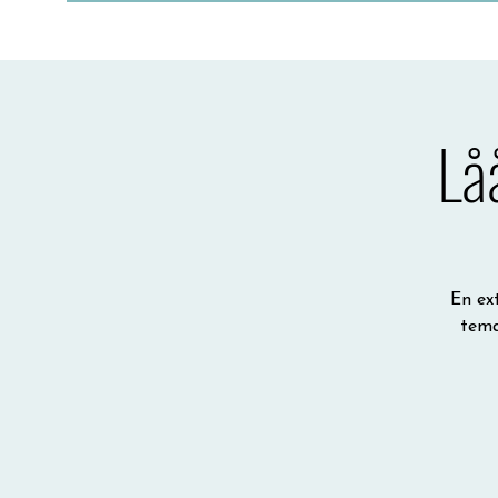
Lå
En ext
tema