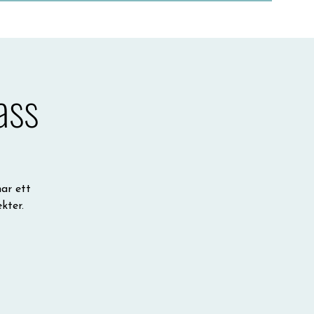
ass
har ett
kter.