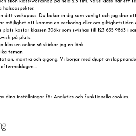
och skön klass/workshop på hela 2,5 tim. Varje klass har ett 
a hälsoaspekter.
ån ditt veckopass. Du bokar in dig som vanligt och jag drar ett 
ar möjlighet att komma en veckodag eller om giltighetstiden är
 plats kostar klassen 306kr som swishas till 123 635 9863 i
swish på plats.
a klassen online så skickar jag en länk.
ika teman:
tation, mantra och qigong. Vi börjar med djupt avslappnande 
 eftermiddagen.…
dina inställningar för Analytics och funktionella cookies.
ng